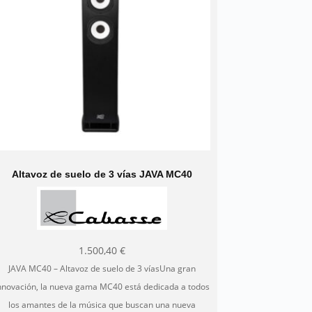
elegir
en
la
página
de
producto
Altavoz de suelo de 3 vías JAVA MC40
1.500,40
€
JAVA MC40 – Altavoz de suelo de 3 víasUna gran
nnovación, la nueva gama MC40 está dedicada a todos
los amantes de la música que buscan una nueva