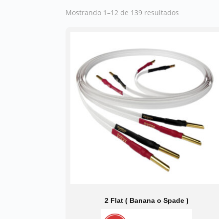
Mostrando 1–12 de 139 resultados
2 Flat ( Banana o Spade )