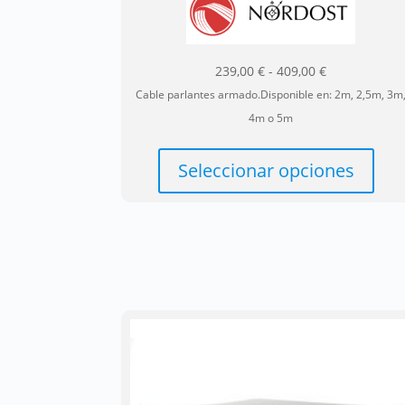
Rango
239,00
€
-
409,00
€
de
Cable parlantes armado.Disponible en: 2m, 2,5m, 3m
precios:
4m o 5m
desde
Est
239,00 €
pro
Seleccionar opciones
hasta
tie
409,00 €
múl
var
Las
opc
se
pu
ele
en
la