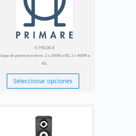
3.190,00
€
Etapa de potencia estéreo. 2 x 200W a 8Ω. 2 x 400W a
4Ω.
Este
producto
Seleccionar opciones
tiene
múltiples
variantes.
Las
opciones
se
pueden