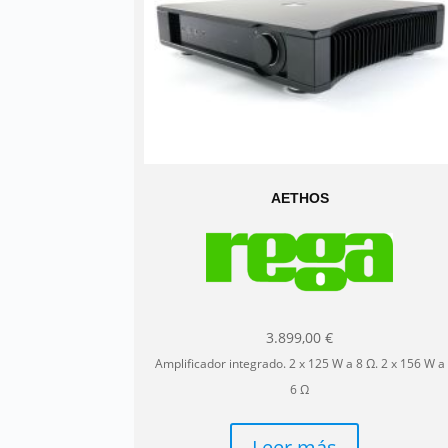
pág
de
pro
AETHOS
3.899,00
€
Amplificador integrado. 2 x 125 W a 8 Ω. 2 x 156 W a
6 Ω
Leer más