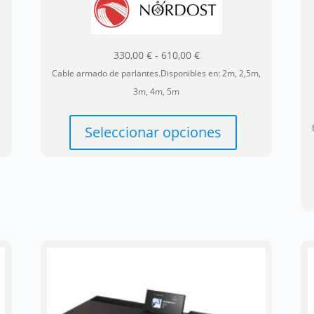
Rango
330,00
€
-
610,00
€
de
,
Cable armado de parlantes.Disponibles en: 2m, 2,5m,
precios:
3m, 4m, 5m
e
desde
Este
ducto
330,00 €
producto
Seleccionar opciones
ne
hasta
tiene
tiples
610,00 €
múltiples
iantes.
variantes.
Las
iones
opciones
se
eden
pueden
gir
elegir
en
la