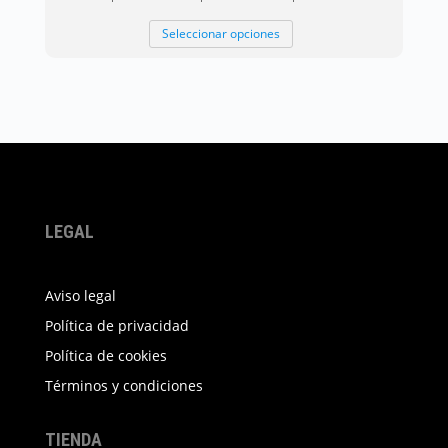
Este
Seleccionar opciones
producto
tiene
múltiples
variantes.
Las
opciones
se
pueden
LEGAL
elegir
en
Aviso legal
la
Política de privacidad
página
Política de cookies
de
producto
Términos y condiciones
TIENDA