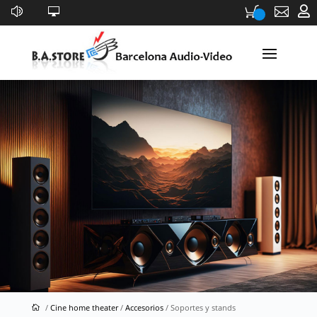


Soportes y stands
/
Cine home theater
/
Accesorios
/ Soportes y stands