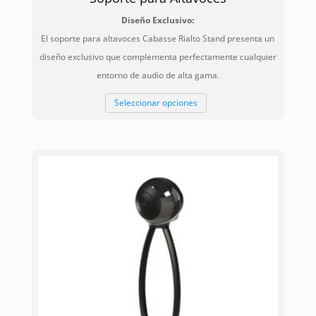
Diseño Exclusivo:
El soporte para altavoces Cabasse Rialto Stand presenta un
diseño exclusivo que complementa perfectamente cualquier
entorno de audio de alta gama.
Este
Seleccionar opciones
producto
tiene
múltiples
variantes.
Las
opciones
se
pueden
elegir
en
la
página