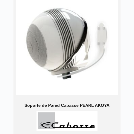
Las
opciones
se
pueden
elegir
en
la
página
de
producto
Soporte de Pared Cabasse PEARL AKOYA