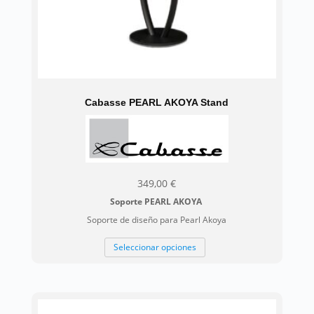
de
producto
Cabasse PEARL AKOYA Stand
349,00
€
Soporte PEARL AKOYA
Soporte de diseño para Pearl Akoya
Este
Seleccionar opciones
producto
tiene
múltiples
variantes.