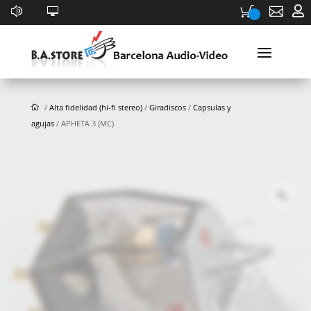


/
Alta fidelidad (hi-fi stereo)
/
Giradiscos
/
Capsulas y
agujas
/ APHETA 3 (MC)