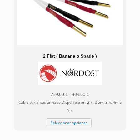
2 Flat ( Banana o Spade )
Rango
239,00
€
-
409,00
€
de
Cable parlantes armado.Disponible en: 2m, 2,5m, 3m, 4m o
precios:
5m
desde
Este
Seleccionar opciones
239,00 €
producto
hasta
tiene