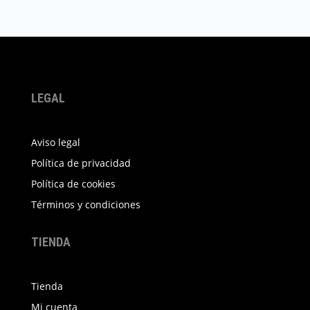
459,00 €
múltiples
variantes.
Las
opciones
se
pueden
LEGAL
elegir
en
Aviso legal
la
Política de privacidad
página
Política de cookies
de
producto
Términos y condiciones
TIENDA
Tienda
Mi cuenta