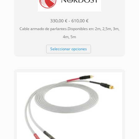
Rango
330,00
€
-
610,00
€
de
Cable armado de parlantes.Disponibles en: 2m, 2,5m, 3m,
precios:
4m, 5m
desde
Este
Seleccionar opciones
330,00 €
producto
hasta
tiene
610,00 €
múltiples
variantes.
Las
opciones
se
pueden
elegir
en
la