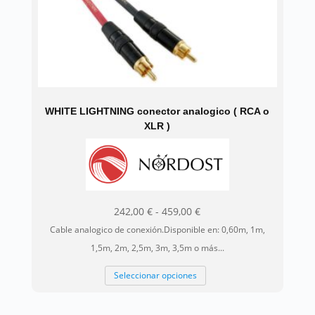
página
de
producto
WHITE LIGHTNING conector analogico ( RCA o
XLR )
Rango
242,00
€
-
459,00
€
de
Cable analogico de conexión.Disponible en: 0,60m, 1m,
precios:
1,5m, 2m, 2,5m, 3m, 3,5m o más...
desde
Este
Seleccionar opciones
242,00 €
producto
hasta
tiene