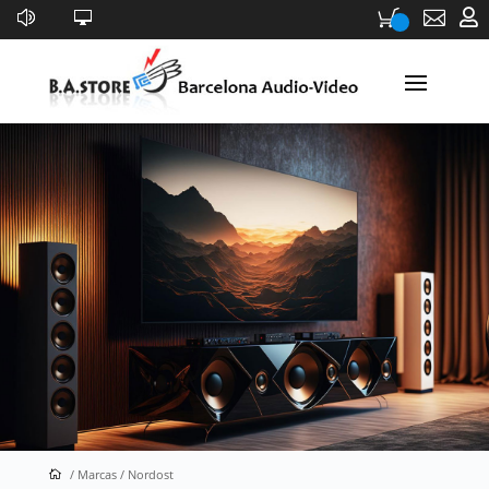


Nordost
/ Marcas / Nordost