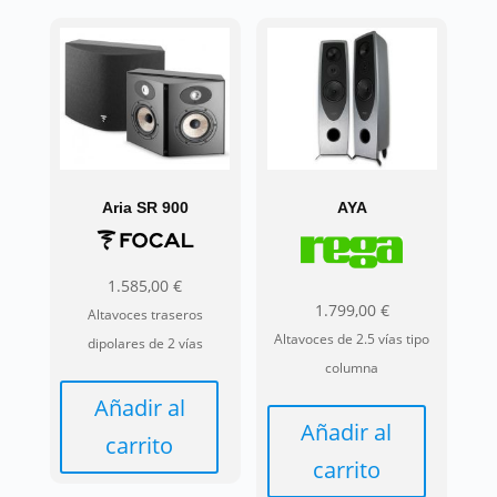
producto
producto
tiene
tiene
múltiples
múltiples
variantes.
variantes.
Las
Las
opciones
opciones
se
se
pueden
pueden
Aria SR 900
AYA
elegir
elegir
en
en
1.585,00
€
la
la
1.799,00
€
Altavoces traseros
página
página
Altavoces de 2.5 vías tipo
dipolares de 2 vías
de
de
columna
producto
producto
Añadir al
Añadir al
carrito
carrito