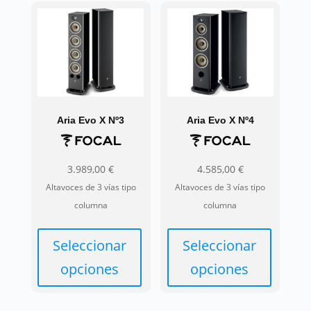
tiene
tiene
múltiples
múltiples
variantes.
variantes.
Las
Las
opciones
opciones
se
se
pueden
pueden
Aria Evo X Nº3
Aria Evo X Nº4
elegir
elegir
en
en
3.989,00
€
4.585,00
€
la
la
Altavoces de 3 vías tipo
Altavoces de 3 vías tipo
página
página
columna
columna
de
de
producto
producto
Seleccionar
Seleccionar
opciones
opciones
Este
Este