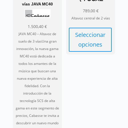
vías JAVA MC40
789,00
€
Altavoz central de 2 vías
1.500,40
€
Seleccionar
JAVA MC40 – Altavoz de
suelo de 3 víasUna gran
opciones
innovación, la nueva gama
Este
MC40 está dedicada a
producto
todos los amantes de la
tiene
música que buscan una
múltiples
nueva experiencia de alta
variantes.
fidelidad. Con la
Las
introducción de la
opciones
tecnología SCS de alta
se
gama en este segmento de
pueden
precios, Cabasse te invita a
elegir
descubrir un nuevo mundo