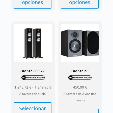
opciones
opciones
Este
Este
producto
producto
tiene
tiene
múltiples
múltiples
variantes.
variantes.
Las
Las
opciones
opciones
se
se
pueden
pueden
elegir
elegir
Bronze 300 7G
Bronze 50
en
en
la
la
Rango
1.248,72
€
-
1.249,93
€
450,00
€
página
página
de
Altavoces de suelo.
Altavoces de 2 vías tipo
de
de
precios:
monitor
producto
producto
desde
Seleccionar