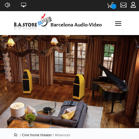


Altavoces
/
Cine home theater
/ Altavoces