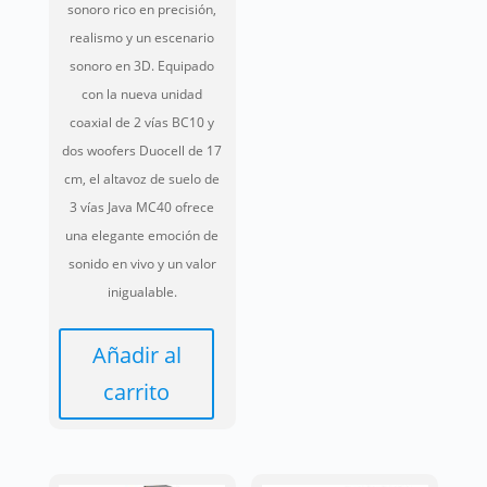
en
sonoro rico en precisión,
la
realismo y un escenario
página
sonoro en 3D. Equipado
de
con la nueva unidad
producto
coaxial de 2 vías BC10 y
dos woofers Duocell de 17
cm, el altavoz de suelo de
3 vías Java MC40 ofrece
una elegante emoción de
sonido en vivo y un valor
inigualable.
Añadir al
carrito