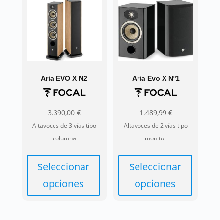
Aria EVO X N2
Aria Evo X Nº1
3.390,00
€
1.489,99
€
Altavoces de 3 vías tipo
Altavoces de 2 vías tipo
columna
monitor
Seleccionar
Seleccionar
opciones
opciones
Este
Este
producto
producto