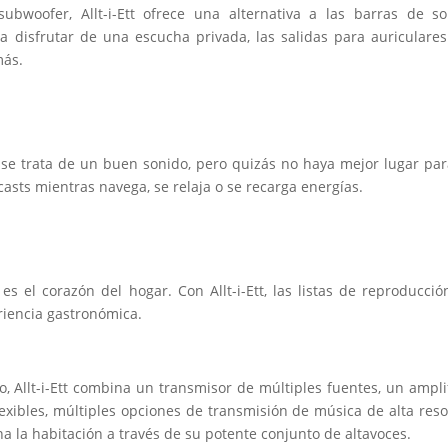
bwoofer, Allt-i-Ett ofrece una alternativa a las barras de so
ra disfrutar de una escucha privada, las salidas para auricular
más.
 se trata de un buen sonido, pero quizás no haya mejor lugar par
asts mientras navega, se relaja o se recarga energías.
 es el corazón del hogar. Con Allt-i-Ett, las listas de reproducc
riencia gastronómica.
, Allt-i-Ett combina un transmisor de múltiples fuentes, un ampli
lexibles, múltiples opciones de transmisión de música de alta re
na la habitación a través de su potente conjunto de altavoces.