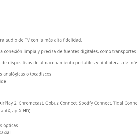
 audio de TV con la más alta fidelidad.
na conexión limpia y precisa de fuentes digitales, como transportes
de dispositivos de almacenamiento portátiles y bibliotecas de mús
 analógicas o tocadiscos.
ide
AirPlay 2, Chromecast, Qobuz Connect, Spotify Connect, Tidal Conn
 aptX, aptX-HD)
es ópticas
oaxial