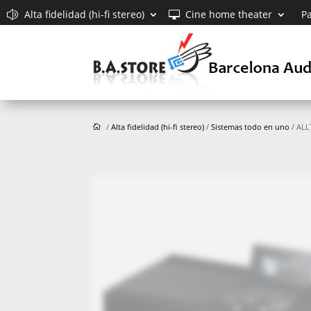
Alta fidelidad (hi-fi stereo)
Cine home theater
Pa
/
Alta fidelidad (hi-fi stereo)
/
Sistemas todo en uno
/ ALL