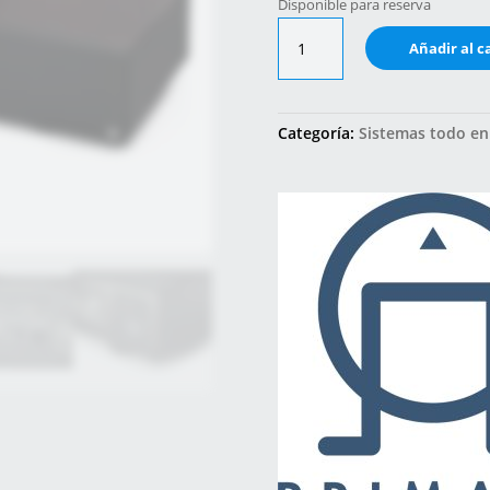
Disponible para reserva
ALLT-
Añadir al c
i-
ETT
cantidad
Categoría:
Sistemas todo en