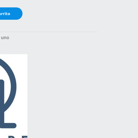
arrito
 uno