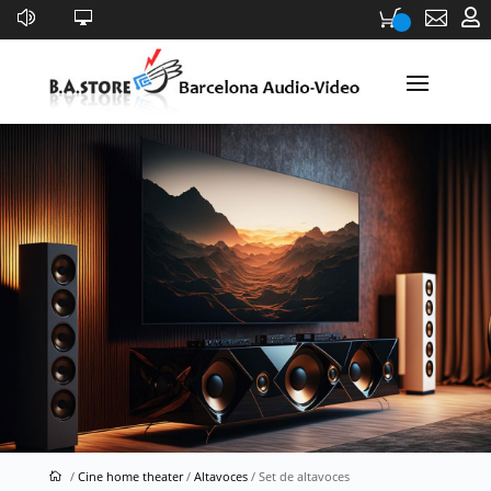


Set de altavoces
/
Cine home theater
/
Altavoces
/ Set de altavoces