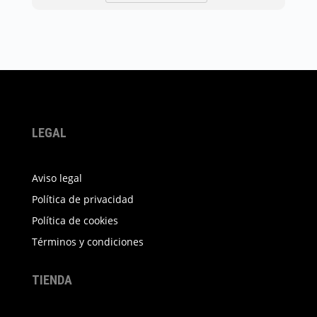
producto
tiene
múltiples
variantes.
Las
opciones
se
pueden
LEGAL
elegir
en
Aviso legal
la
Política de privacidad
página
Política de cookies
de
producto
Términos y condiciones
TIENDA