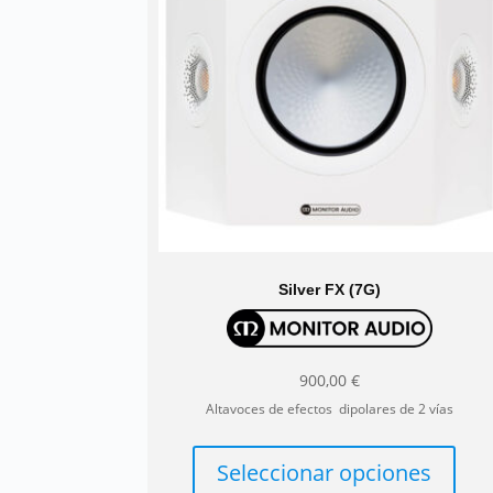
pu
ele
en
la
pág
de
pro
Silver FX (7G)
900,00
€
Altavoces de efectos dipolares de 2 vías
Est
pro
Seleccionar opciones