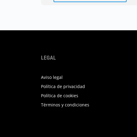
tie
múl
var
Las
opc
se
pu
ele
LEGAL
en
la
Aviso legal
pág
Política de privacidad
de
Política de cookies
pro
Términos y condiciones