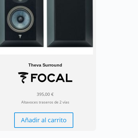
pueden
elegir
en
la
página
de
producto
Theva Surround
395,00
€
Altavoces traseros de 2 vías
Añadir al carrito