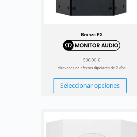
Bronze FX
500,00
€
Altavoces de efectos dipolares de 2 vías
Est
pro
Seleccionar opciones
tie
múl
var
Las
opc
se