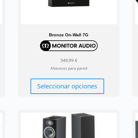
Bronze On-Wall 7G
349,99
€
Altavoces para pared
e
Este
ducto
producto
Seleccionar opciones
ne
tiene
tiples
múltiples
iantes.
variantes.
Las
iones
opciones
se