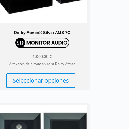
producto
Dolby Atmos® Silver AMS 7G
1.000,00
€
Altavoces de elevación para Dolby Atmos
Este
producto
Seleccionar opciones
tiene
múltiples
variantes.
Las
opciones
se