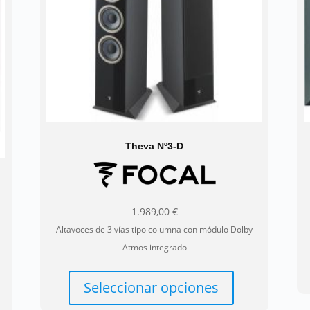
eden
pueden
gir
elegir
en
la
ina
página
de
ducto
producto
Theva Nº3-D
1.989,00
€
Altavoces de 3 vías tipo columna con módulo Dolby
Atmos integrado
Este
e
producto
Seleccionar opciones
ducto
tiene