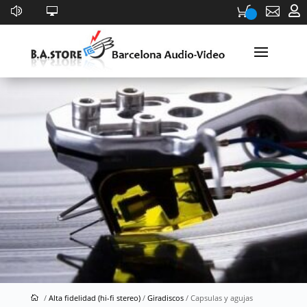


Capsulas y agujas
/
Alta fidelidad (hi-fi stereo)
/
Giradiscos
/ Capsulas y agujas