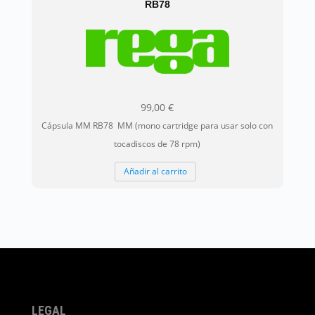
RB78
99,00
€
Cápsula MM RB78 MM (mono cartridge para usar solo con
tocadiscos de 78 rpm)
Añadir al carrito
LEGAL