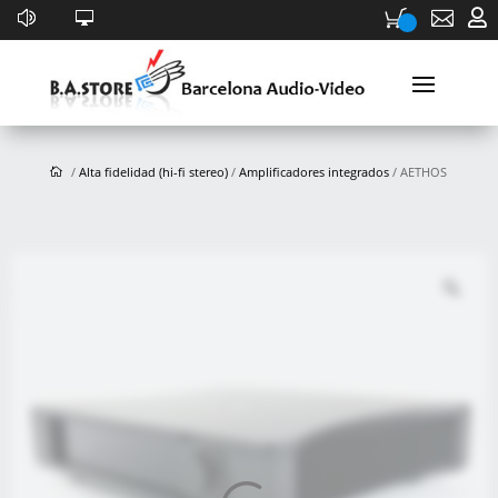


/
Alta fidelidad (hi-fi stereo)
/
Amplificadores integrados
/ AETHOS