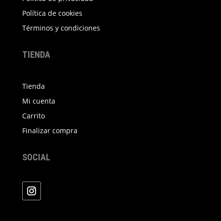
en
Política de cookies
la
Términos y condiciones
página
de
TIENDA
producto
Tienda
Mi cuenta
Carrito
Finalizar compra
SOCIAL