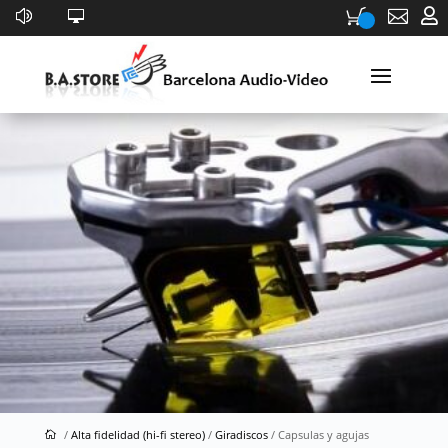


Capsulas y agujas
/
Alta fidelidad (hi-fi stereo)
/
Giradiscos
/ Capsulas y agujas