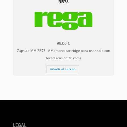
RB78
99,00
€
Cápsula MM RB78 MM (mono cartridge para usar solo con
tocadiscos de 78 rpm)
Añadir al carrito
LEGAL