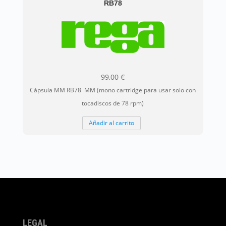
RB78
99,00
€
Cápsula MM RB78 MM (mono cartridge para usar solo con
tocadiscos de 78 rpm)
Añadir al carrito
LEGAL