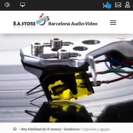


Capsulas y agujas
/
Alta fidelidad (hi-fi stereo)
/
Giradiscos
/ Capsulas y agujas