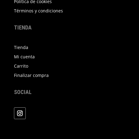
Política de cookies
la
Términos y condiciones
página
de
TIENDA
producto
Tienda
Mi cuenta
Carrito
Finalizar compra
SOCIAL