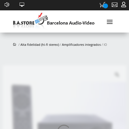


/
Alta fidelidad (hi-fi stereo)
/
Amplificadores integrados
/ IO