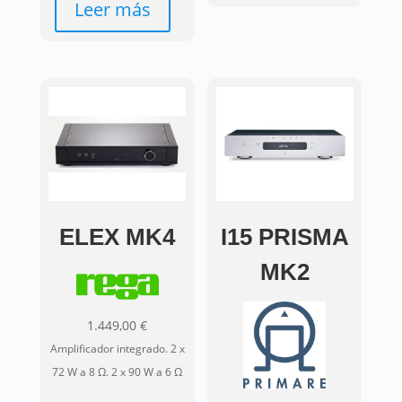
Leer más
ELEX MK4
I15 PRISMA
MK2
1.449,00
€
Amplificador integrado. 2 x
72 W a 8 Ω. 2 x 90 W a 6 Ω