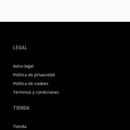
hasta
tiene
459,00 €
múltiples
variantes.
Las
opciones
se
pueden
LEGAL
elegir
en
Aviso legal
la
Política de privacidad
página
Política de cookies
de
producto
Términos y condiciones
TIENDA
Tienda