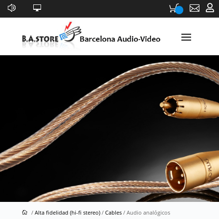


Audio analógicos
/
Alta fidelidad (hi-fi stereo)
/
Cables
/ Audio analógicos