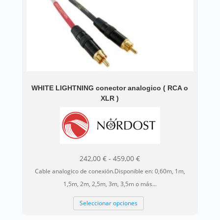
WHITE LIGHTNING conector analogico ( RCA o
XLR )
Rango
242,00
€
-
459,00
€
de
Cable analogico de conexión.Disponible en: 0,60m, 1m,
precios:
1,5m, 2m, 2,5m, 3m, 3,5m o más...
desde
Este
Seleccionar opciones
242,00 €
producto