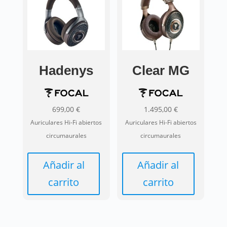
múltiples
variantes.
Las
opciones
se
pueden
Hadenys
Clear MG
elegir
en
la
699,00
€
1.495,00
€
página
Auriculares Hi-Fi abiertos
Auriculares Hi-Fi abiertos
de
circumaurales
circumaurales
producto
Añadir al
Añadir al
carrito
carrito