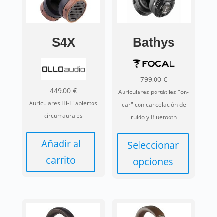
S4X
Bathys
799,00
€
449,00
€
Auriculares portátiles "on-
Auriculares Hi-Fi abiertos
ear" con cancelación de
circumaurales
ruido y Bluetooth
Añadir al
Seleccionar
carrito
opciones
Este
producto
tiene