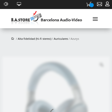


/
Alta fidelidad (hi-fi stereo)
/
Auriculares
/ Azurys