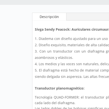
Descripción
Sivga Sendy Peacock: Auriculares circumau
Diadema con diseño ajustado para un uso 
Diseño exquisito, materiales de alta calida
Con un transductor con un diafragma gr
asombrosos y elásticos.
Los medios y las voces son naturales, delic
El diafragma está hecho de material compue
siendo delgada sin aspereza. Las altas frecue
Transductor planomagnético:
Tecnología QUAD-FORMER: el transductor pl
cada lado del diafragma.
Los lados dobles de las bobinas significan q