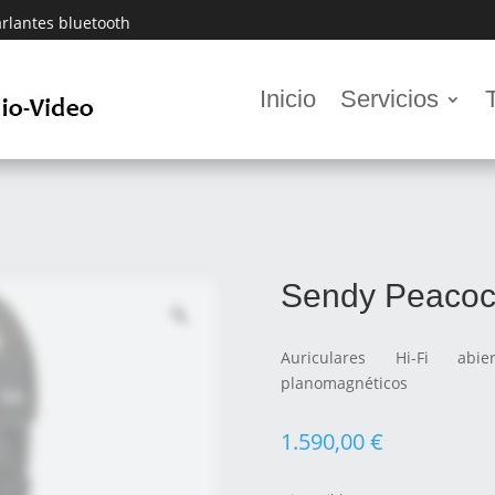
rlantes bluetooth
Inicio
Servicios
k
Sendy Peacoc
Auriculares Hi-Fi abie
planomagnéticos
1.590,00
€