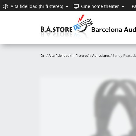
Alta fidelidad (hi-fi stereo)
Cine home theater
Pa
/
Alta fidelidad (hi-fi stereo)
/
Auriculares
/ Sendy Peacoc