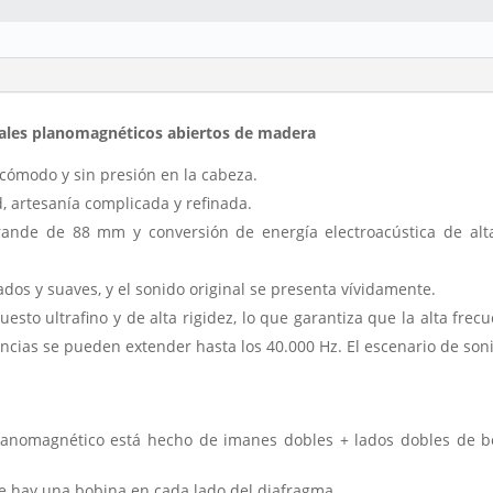
rales planomagnéticos abiertos de madera
cómodo y sin presión en la cabeza.
d, artesanía complicada y refinada.
ande de 88 mm y conversión de energía electroacústica de alt
ados y suaves, y el sonido original se presenta vívidamente.
sto ultrafino y de alta rigidez, lo que garantiza que la alta frecu
ncias se pueden extender hasta los 40.000 Hz. El escenario de soni
anomagnético está hecho de imanes dobles + lados dobles de b
ue hay una bobina en cada lado del diafragma.