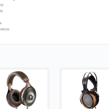
o)
Hz
%
metros