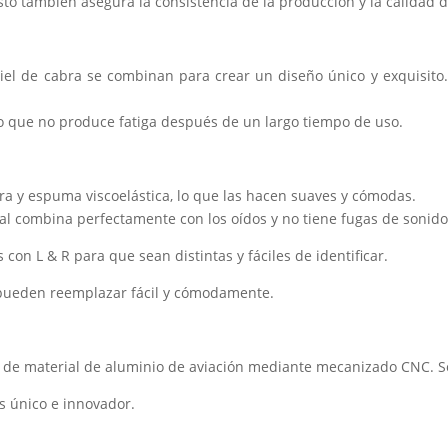
to también asegura la consistencia de la producción y la calidad d
piel de cabra se combinan para crear un diseño único y exquisito
lo que no produce fatiga después de un largo tiempo de uso.
ra y espuma viscoelástica, lo que las hacen suaves y cómodas.
al combina perfectamente con los oídos y no tiene fugas de sonido
on L & R para que sean distintas y fáciles de identificar.
 pueden reemplazar fácil y cómodamente.
s de material de aluminio de aviación mediante mecanizado CNC. So
s único e innovador.