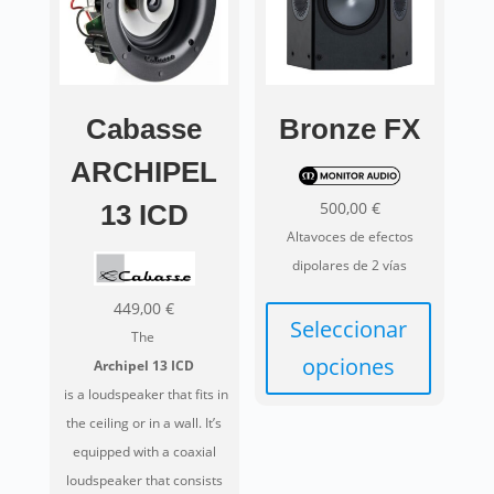
Las
se
opciones
pueden
se
elegir
pueden
en
elegir
Cabasse
Bronze FX
la
en
página
ARCHIPEL
la
de
página
500,00
€
13 ICD
producto
de
Altavoces de efectos
producto
dipolares de 2 vías
449,00
€
Seleccionar
The
opciones
Archipel 13 ICD
is a loudspeaker that fits in
Este
the ceiling or in a wall. It’s
producto
equipped with a coaxial
tiene
loudspeaker that consists
múltiples