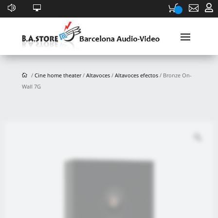


/
Cine home theater
/
Altavoces
/
Altavoces efectos
/ Bronze On-
Wall 7G