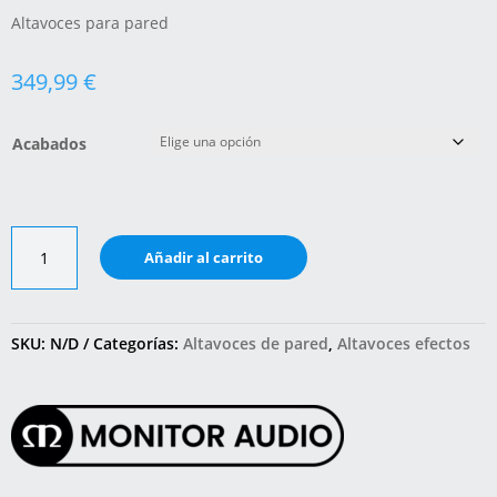
Altavoces para pared
349,99
€
Acabados
Bronze
Añadir al carrito
On-
Wall
7G
cantidad
SKU:
N/D
Categorías:
Altavoces de pared
,
Altavoces efectos