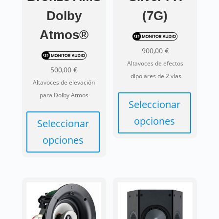
Dolby
(7G)
Atmos®
900,00
€
Altavoces de efectos
500,00
€
dipolares de 2 vías
Altavoces de elevación
para Dolby Atmos
Seleccionar
opciones
Seleccionar
opciones
Este
producto
Este
tiene
producto
múltiples
tiene
variantes.
múltiples
Las
variantes.
opciones