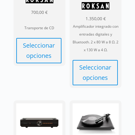
700,00
€
1.350,00
€
Amplificador integrado con
Transporte de CD
entradas digitales y
Bluetooth. 2 x 80 W a 8 Ω. 2
Seleccionar
x 130 W a 4 Ω.
opciones
Seleccionar
Este
producto
opciones
tiene
Este
múltiples
producto
variantes.
tiene
Las
múltiples
opciones
variantes.
se
Las
pueden