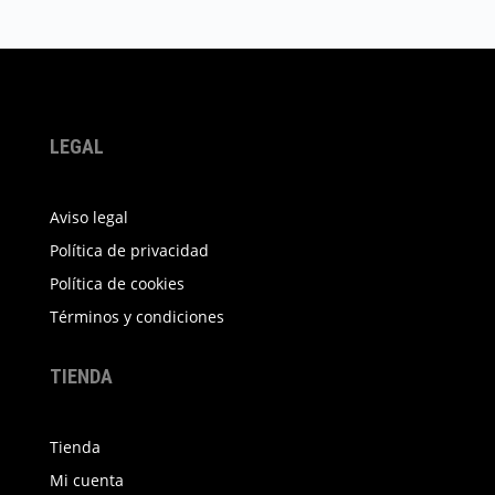
tiene
Las
múltiples
opciones
variantes.
se
Las
pueden
opciones
elegir
LEGAL
se
en
pueden
la
elegir
Aviso legal
página
en
de
Política de privacidad
la
producto
Política de cookies
página
Términos y condiciones
de
producto
TIENDA
Tienda
Mi cuenta