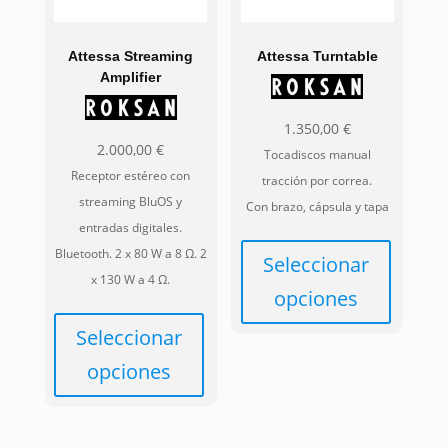
opciones
elegir
se
en
pueden
Attessa Streaming
Attessa Turntable
la
Amplifier
elegir
página
en
de
1.350,00
€
la
producto
2.000,00
€
Tocadiscos manual
página
Receptor estéreo con
tracción por correa.
de
streaming BluOS y
Con brazo, cápsula y tapa
producto
entradas digitales.
Bluetooth. 2 x 80 W a 8 Ω. 2
Seleccionar
x 130 W a 4 Ω.
opciones
Seleccionar
Este
producto
opciones
tiene
Este
múltiples
producto
variantes.