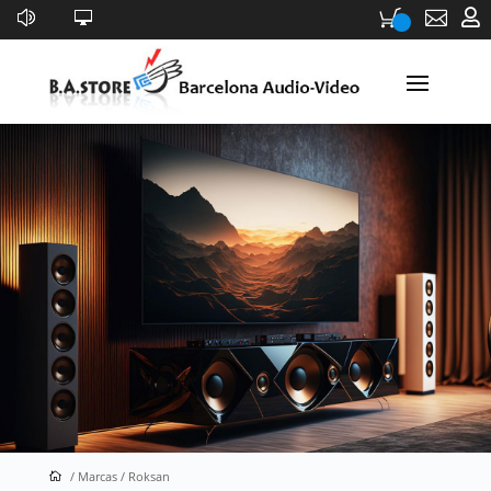


Roksan
/ Marcas / Roksan