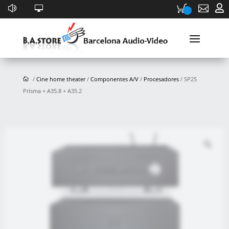


/
Cine home theater
/
Componentes A/V
/
Procesadores
/ SP25
Prisma + A35.8 + A35.2