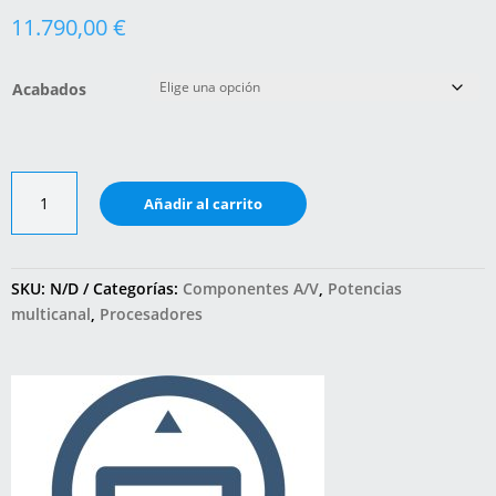
11.790,00
€
Acabados
SP25
Añadir al carrito
Prisma
+
A35.8
+
SKU:
N/D
Categorías:
Componentes A/V
,
Potencias
A35.2
multicanal
,
Procesadores
cantidad