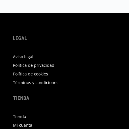
producto
tiene
múltiples
variantes.
Las
LEGAL
opciones
se
Aviso legal
pueden
elegir
Política de privacidad
en
Política de cookies
la
Términos y condiciones
página
de
TIENDA
producto
Tienda
Mi cuenta