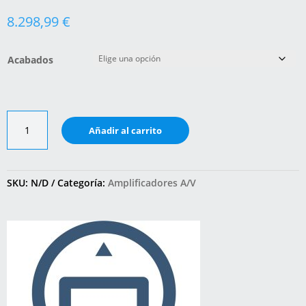
8.298,99
€
Acabados
Primare
Añadir al carrito
SPA25
Prisma
+
Primare
SKU:
N/D
Categoría:
Amplificadores A/V
A35.2
cantidad