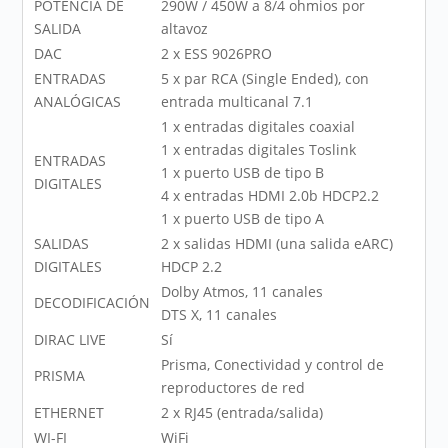
POTENCIA DE
290W / 450W a 8/4 ohmios por
SALIDA
altavoz
DAC
2 x ESS 9026PRO
ENTRADAS
5 x par RCA (Single Ended), con
ANALÓGICAS
entrada multicanal 7.1
1 x entradas digitales coaxial
1 x entradas digitales Toslink
ENTRADAS
1 x puerto USB de tipo B
DIGITALES
4 x entradas HDMI 2.0b HDCP2.2
1 x puerto USB de tipo A
SALIDAS
2 x salidas HDMI (una salida eARC)
DIGITALES
HDCP 2.2
Dolby Atmos, 11 canales
DECODIFICACIÓN
DTS X, 11 canales
DIRAC LIVE
Sí
Prisma, Conectividad y control de
PRISMA
reproductores de red
ETHERNET
2 x RJ45 (entrada/salida)
WI-FI
WiFi