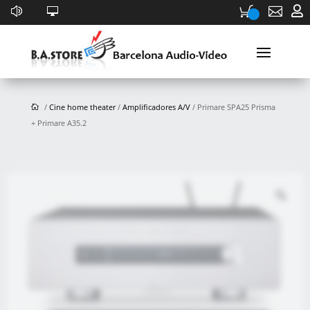


/
Cine home theater
/
Amplificadores A/V
/ Primare SPA25 Prisma
+ Primare A35.2