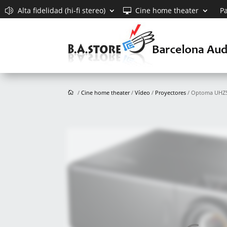
Alta fidelidad (hi-fi stereo)
Cine home theater
Pa
/
Cine home theater
/
Vídeo
/
Proyectores
/ Optoma UHZ5