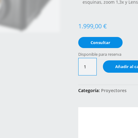
esquinas, zoom 1,3x y Lensh
1.999,00
€
Consultar
Disponible para reserva
Optoma
Añadir al c
UHZ55
Laser
cantidad
Categoría:
Proyectores