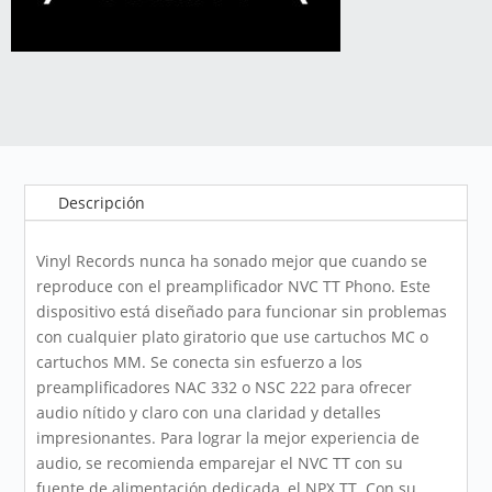
Descripción
Vinyl Records nunca ha sonado mejor que cuando se
reproduce con el preamplificador NVC TT Phono. Este
dispositivo está diseñado para funcionar sin problemas
con cualquier plato giratorio que use cartuchos MC o
cartuchos MM. Se conecta sin esfuerzo a los
preamplificadores NAC 332 o NSC 222 para ofrecer
audio nítido y claro con una claridad y detalles
impresionantes. Para lograr la mejor experiencia de
audio, se recomienda emparejar el NVC TT con su
fuente de alimentación dedicada, el NPX TT. Con su