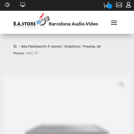


/
Alta fidelidad (hi-fi stereo)
/
Giradiscos
/
Preamp. de
Phono
/ NVC TT