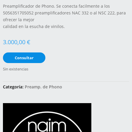
Preamplificador de Phono. Se conecta facilmente a los
5056351705052 preamplificadores NAC 332 o al NSC 222, para
ofrecer la mejor
calidad en la esucha de vinilos.
3.000,00
€
Consultar
Sin existencias
Categoría:
Preamp. de Phono