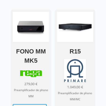
opciones
se
pueden
elegir
en
la
página
de
FONO MM
R15
producto
MK5
279,00
€
1.049,00
€
Preamplificador de phono
Preamplificador de phono
MM
MM/MC