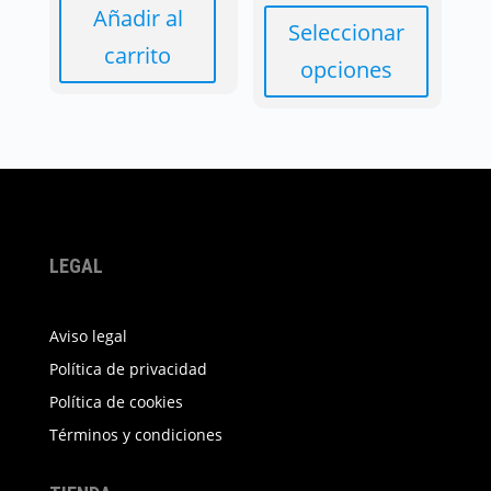
Añadir al
Seleccionar
carrito
opciones
Este
producto
tiene
múltiples
variantes.
Las
LEGAL
opciones
se
Aviso legal
pueden
elegir
Política de privacidad
en
Política de cookies
la
Términos y condiciones
página
de