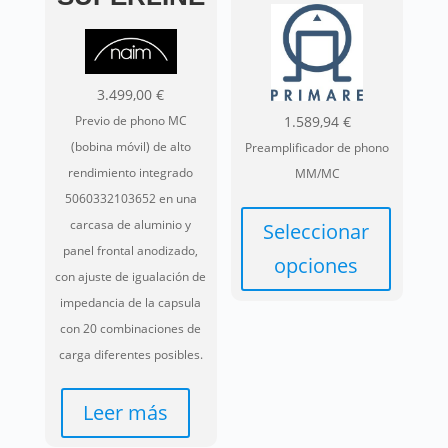
3.499,00
€
Previo de phono MC
1.589,94
€
(bobina móvil) de alto
Preamplificador de phono
rendimiento integrado
MM/MC
5060332103652 en una
carcasa de aluminio y
Seleccionar
panel frontal anodizado,
opciones
con ajuste de igualación de
Este
impedancia de la capsula
producto
con 20 combinaciones de
tiene
carga diferentes posibles.
múltiples
variantes.
Leer más
Las