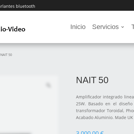
rlantes bluetooth
Inicio
Servicios
 NAIT 50
NAIT 50
Amplificador integrado line
25W. Basado en el diseño
transformador Toroidal, Pho
Acabado Aluminio. Made UK
3.000,00
€