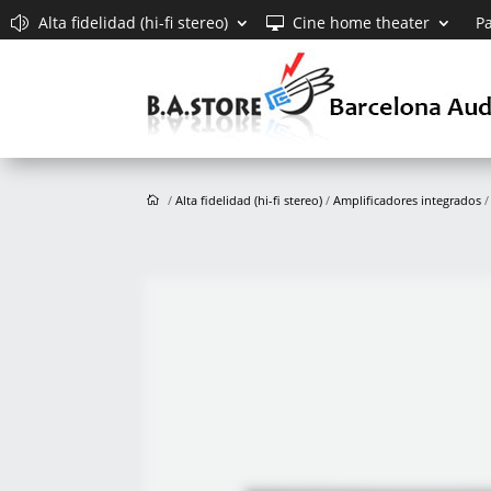
Alta fidelidad (hi-fi stereo)
Cine home theater
Pa
/
Alta fidelidad (hi-fi stereo)
/
Amplificadores integrados
/