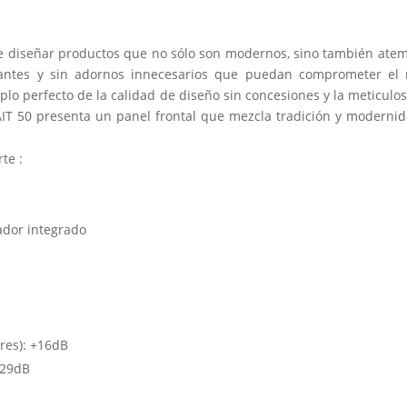
 diseñar productos que no sólo son modernos, sino también atem
gantes y sin adornos innecesarios que puedan comprometer el 
plo perfecto de la calidad de diseño sin concesiones y la meticulo
AIT 50 presenta un panel frontal que mezcla tradición y moderni
te :
ador integrado
ares): +16dB
+29dB