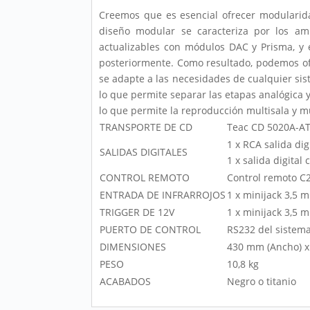
Creemos que es esencial ofrecer modularida
diseño modular se caracteriza por los amp
actualizables con módulos DAC y Prisma, y 
posteriormente. Como resultado, podemos ofr
se adapte a las necesidades de cualquier si
lo que permite separar las etapas analógica 
lo que permite la reproducción multisala y mu
TRANSPORTE DE CD
Teac CD 5020A-A
1 x RCA salida dig
SALIDAS DIGITALES
1 x salida digital 
CONTROL REMOTO
Control remoto C
ENTRADA DE INFRARROJOS
1 x minijack 3,5 
TRIGGER DE 12V
1 x minijack 3,5 
PUERTO DE CONTROL
RS232 del sistem
DIMENSIONES
430 mm (Ancho) x 
PESO
10,8 kg
ACABADOS
Negro o titanio