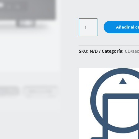
DD35
Añadir al c
–
CD
TRANSPORT
cantidad
SKU:
N/D
Categoría:
CD/sa