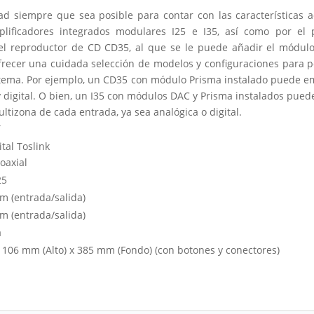
d siempre que sea posible para contar con las características a
lificadores integrados modulares I25 e I35, así como por el 
​​el reproductor de CD CD35, al que se le puede añadir el módu
ecer una cuidada selección de modelos y configuraciones para per
stema. Por ejemplo, un CD35 con módulo Prisma instalado puede em
y digital. O bien, un I35 con módulos DAC y Prisma instalados pu
ltizona de cada entrada, ya sea analógica o digital.
T
ital Toslink
coaxial
25
mm (entrada/salida)
mm (entrada/salida)
a
106 mm (Alto) x 385 mm (Fondo) (con botones y conectores)