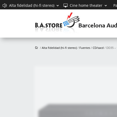
Alta fidelidad (hi-fi stereo)
Cine home theater
Pa
/
Alta fidelidad (hi-fi stereo)
/
Fuentes
/
CD/sacd
/ DD35 –