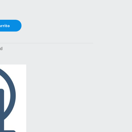
arrito
cd