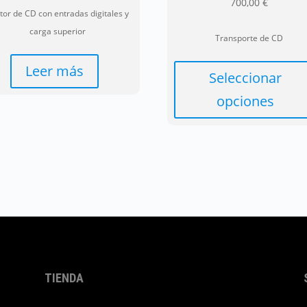
700,00
€
tor de CD con entradas digitales y
carga superior
Transporte de CD
Leer más
Seleccionar
opciones
TIENDA