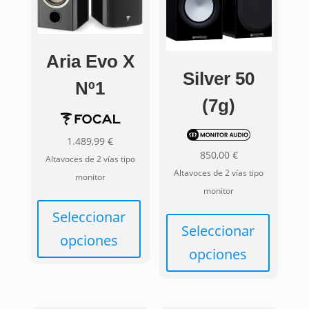
Aria Evo X
Silver 50
Nº1
(7g)
1.489,99
€
850,00
€
Altavoces de 2 vías tipo
Altavoces de 2 vías tipo
monitor
monitor
Seleccionar
Seleccionar
opciones
opciones
Este
Este
producto
producto
tiene