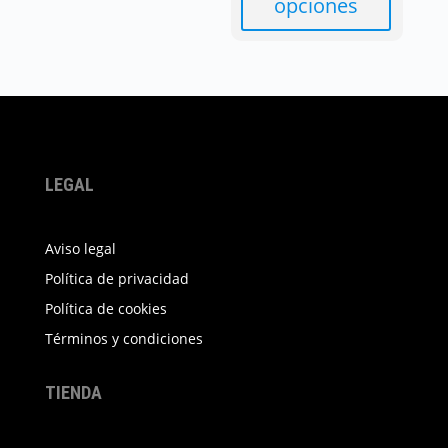
opciones
Este
producto
tiene
múltiples
variantes.
Las
LEGAL
opciones
se
Aviso legal
pueden
elegir
Política de privacidad
en
Política de cookies
la
Términos y condiciones
página
de
TIENDA
producto