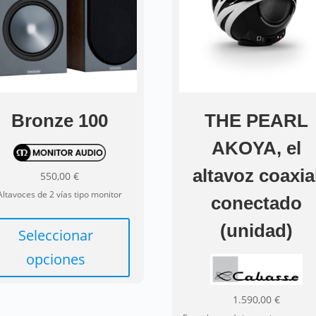
Bronze 100
THE PEARL
AKOYA, el
altavoz coaxia
550,00
€
Altavoces de 2 vías tipo monitor
conectado
Este
(unidad)
producto
Seleccionar
tiene
opciones
múltiples
variantes.
1.590,00
€
Las