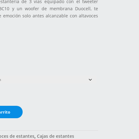
estantería de 3 vías equipado con el tweeter
 BC10 y un woofer de membrana Duocell, te
e emoción solo antes alcanzable con altavoces
arrito
oces de estantes
,
Cajas de estantes