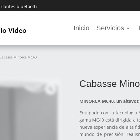
rlantes bluetooth
Inicio
Servicios
 Cabasse Minorca MC40
Cabasse Min
MINORCA MC40, un altavoz d
Equipado con la tecnología 
gama MC40 está dirigida a t
nueva experiencia de alta fi
mundo de precisión, realism