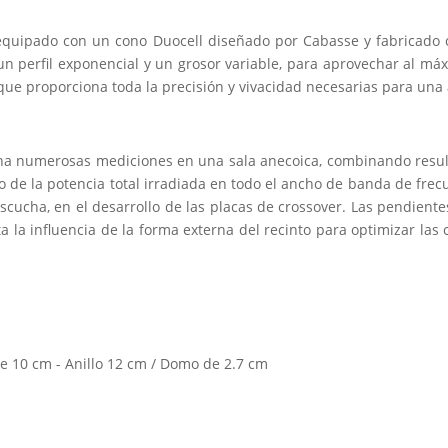
equipado con un cono Duocell diseñado por Cabasse y fabricado
 un perfil exponencial y un grosor variable, para aprovechar al m
 que proporciona toda la precisión y vivacidad necesarias para una al
na numerosas mediciones en una sala anecoica, combinando resulta
o de la potencia total irradiada en todo el ancho de banda de frec
escucha, en el desarrollo de las placas de crossover. Las pendient
a la influencia de la forma externa del recinto para optimizar la
 10 cm - Anillo 12 cm / Domo de 2.7 cm