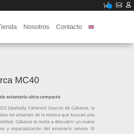


Tienda
Nosotros
Contacto
orca MC40
e estantería ultra-compacto
SCS (Spatially Coherent Source) de Cabasse, la
odos los amantes de la música que buscan una
delidad. Cabasse te invita a descubrir un nuevo
o y espacialización del escenario sonoro. El