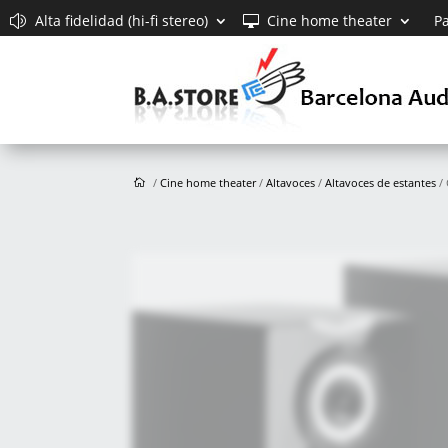
Alta fidelidad (hi-fi stereo)
Cine home theater
Pa
/
Cine home theater
/
Altavoces
/
Altavoces de estantes
/