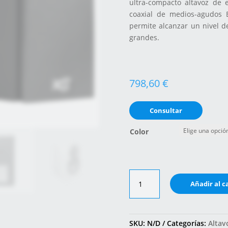
ultra-compacto altavoz de 
coaxial de medios-agudos
permite alcanzar un nivel d
grandes.
798,60
€
Consultar
Color
Cabasse
Añadir al c
Minorca
MC40
cantidad
SKU:
N/D
Categorías:
Altav