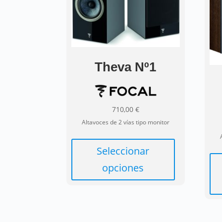
Theva Nº1
710,00
€
Altavoces de 2 vías tipo monitor
Este
producto
Seleccionar
tiene
opciones
múltiples
variantes.
Las
opciones