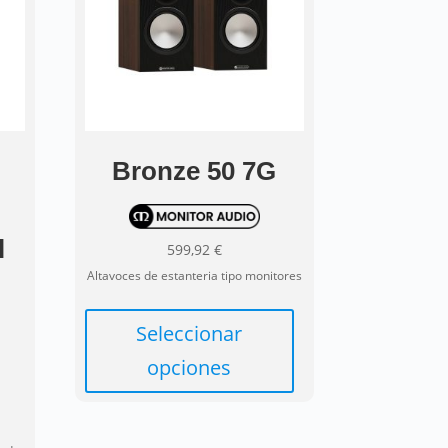
Bronze 50 7G
l
599,92
€
Altavoces de estanteria tipo monitores
Este
producto
Seleccionar
tiene
opciones
múltiples
variantes.
Las