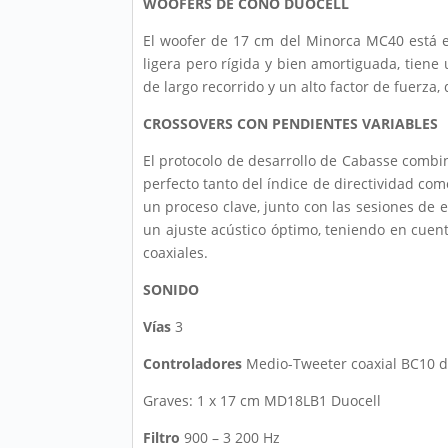
WOOFERS DE CONO DUOCELL
El woofer de 17 cm del Minorca MC40 está 
ligera pero rígida y bien amortiguada, tiene
de largo recorrido y un alto factor de fuerza,
CROSSOVERS CON PENDIENTES VARIABLES
El protocolo de desarrollo de Cabasse combi
perfecto tanto del índice de directividad com
un proceso clave, junto con las sesiones de 
un ajuste acústico óptimo, teniendo en cuent
coaxiales.
SONIDO
Vías
3
Controladores
Medio-Tweeter coaxial BC10 de
Graves: 1 x 17 cm MD18LB1 Duocell
Filtro
900 – 3 200 Hz