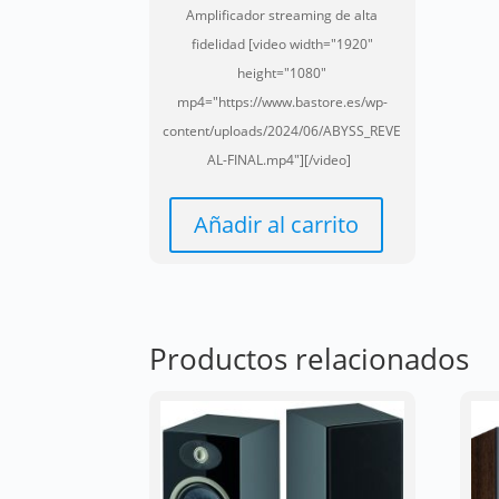
Amplificador streaming de alta
fidelidad [video width="1920"
height="1080"
mp4="https://www.bastore.es/wp-
content/uploads/2024/06/ABYSS_REVE
AL-FINAL.mp4"][/video]
Añadir al carrito
Productos relacionados