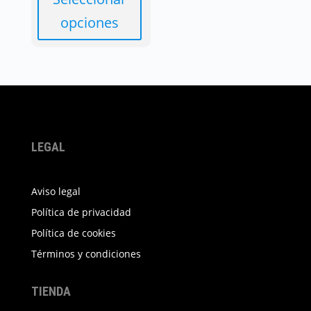
opciones
Este
producto
tiene
múltiples
variantes.
Las
LEGAL
opciones
se
Aviso legal
pueden
elegir
Política de privacidad
en
Política de cookies
la
Términos y condiciones
página
de
TIENDA
producto