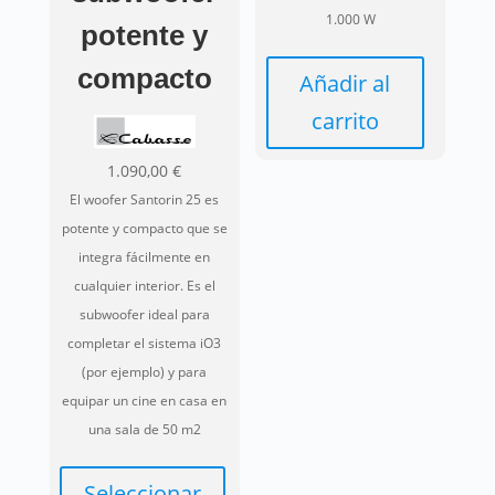
de
producto
1.000 W
potente y
producto
compacto
Añadir al
carrito
1.090,00
€
El woofer Santorin 25 es
potente y compacto que se
integra fácilmente en
cualquier interior. Es el
subwoofer ideal para
completar el sistema iO3
(por ejemplo) y para
equipar un cine en casa en
una sala de 50 m2
Seleccionar