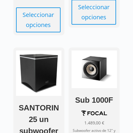
Seleccionar
Seleccionar
opciones
opciones
Este
Este
producto
producto
tiene
tiene
múltiples
múltiples
variantes.
variantes.
Las
Las
opciones
opciones
se
se
pueden
pueden
elegir
Sub 1000F
elegir
en
SANTORIN
en
la
25 un
la
página
1.489,00
€
página
de
subwoofer
Subwoofer activo de 12" y