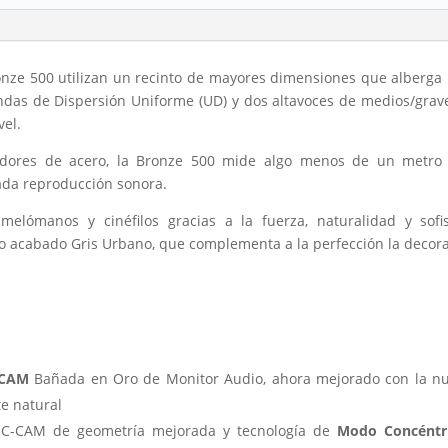
l
ronze 500 utilizan un recinto de mayores dimensiones que alber
as de Dispersión Uniforme (UD) y dos altavoces de medios/gra
vel.
zadores de acero, la Bronze 500 mide algo menos de un metro d
da reproducción sonora.
elómanos y cinéfilos gracias a la fuerza, naturalidad y sofis
o acabado Gris Urbano, que complementa a la perfección la decora
-CAM
Bañada en Oro de Monitor Audio, ahora mejorado con la 
e natural
 C-CAM de geometría mejorada y tecnología de
Modo Concéntr