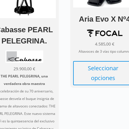
Aria Evo X Nº
abasse PEARL
PELEGRINA.
4.585,00
€
Altavoces de 3 vías tipo colum
Seleccionar
29.900,00
€
THE PEARL PELEGRINA, una
opciones
verdadera obra maestra
 celebración de su 70 aniversario,
asse desvela el buque insignia de
gama de altavoces conectados: THE
RL PELEGRINA. Este nuevo sistema
Fi es la quintaesencia del exclusivo
nocimiento acústico de Cabasse y