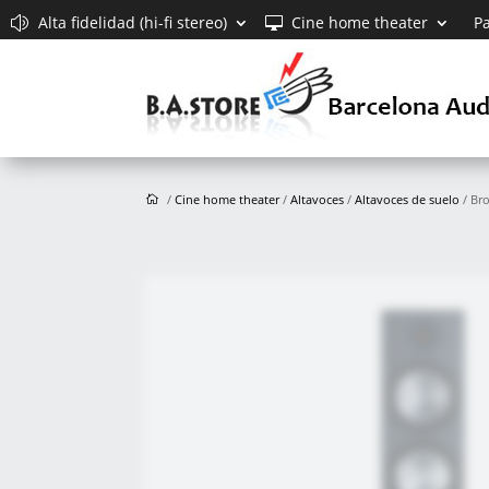
Alta fidelidad (hi-fi stereo)
Cine home theater
Pa
/
Cine home theater
/
Altavoces
/
Altavoces de suelo
/ Br