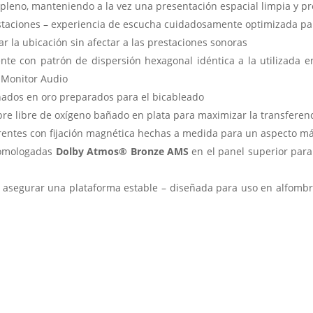
pleno, manteniendo a la vez una presentación espacial limpia y pr
staciones – experiencia de escucha cuidadosamente optimizada par
ar la ubicación sin afectar a las prestaciones sonoras
ente con patrón de dispersión hexagonal idéntica a la utilizada e
e Monitor Audio
ñados en oro preparados para el bicableado
re libre de oxígeno bañado en plata para maximizar la transferenc
arentes con fijación magnética hechas a medida para un aspecto má
 homologadas
Dolby Atmos® Bronze AMS
en el panel superior para 
a asegurar una plataforma estable – diseñada para uso en alfombra