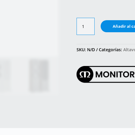
Bronze
Añadir al c
500
cantidad
SKU:
N/D
Categorías:
Altav