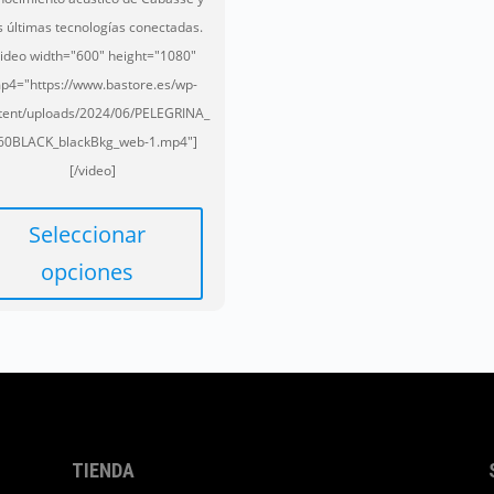
s últimas tecnologías conectadas.
video width="600" height="1080"
p4="https://www.bastore.es/wp-
tent/uploads/2024/06/PELEGRINA_
60BLACK_blackBkg_web-1.mp4"]
[/video]
Este
producto
Seleccionar
tiene
opciones
múltiples
variantes.
Las
opciones
se
pueden
elegir
TIENDA
en