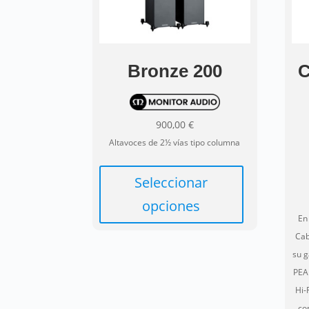
Bronze 200
C
900,00
€
Altavoces de 2½ vías tipo columna
Este
producto
Seleccionar
tiene
opciones
múltiples
En
variantes.
Cab
Las
su 
opciones
PEA
se
Hi-
pueden
co