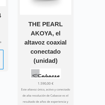
4
THE PEARL
AKOYA, el
altavoz coaxial
na
Este
conectado
producto
(unidad)
tiene
múltiples
variantes.
Las
1.590,00
€
opciones
Este altavoz único, activo y conectado
se
de alta resolución de Cabasse es el
pueden
resultado de años de experiencia y
elegir